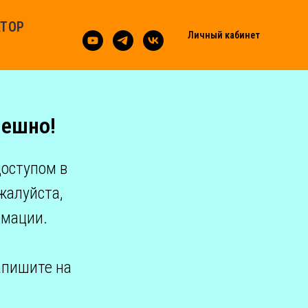
АТОР
Личный кабинет
пешно!
доступом в
жалуйста,
рмации.
апишите на