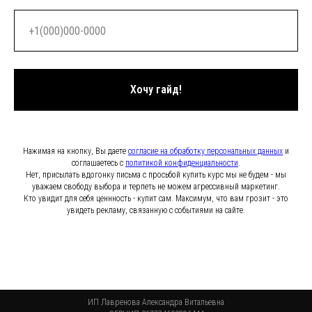
Хочу гайд!
Нажимая на кнопку, Вы даете
согласие на обработку персональных данных
и
соглашаетесь c
политикой конфиденциальности
.
Нет, присылать вдогонку письма с просьбой купить курс мы не будем - мы
уважаем свободу выбора и терпеть не можем агрессивный маркетинг.
Кто увидит для себя ценнность - купит сам. Максимум, что вам грозит - это
увидеть рекламу, связанную с событиями на сайте.
ИП Лавренова Александра Витальевна