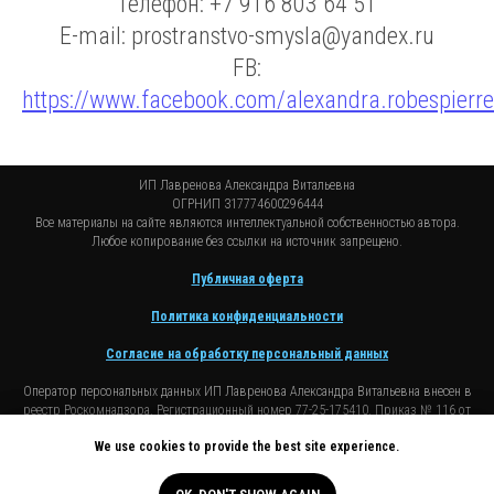
Телефон: +7 916 803 64 51
E-mail: prostranstvo-smysla@yandex.ru
FB:
https://www.facebook.com/alexandra.robespierre
ИП Лавренова Александра Витальевна
ОГРНИП 317774600296444
Все материалы на сайте являются интеллектуальной собственностью автора.
Любое копирование без ссылки на источник запрещено.
Публичная оферта
Политика конфиденциальности
Согласие на обработку персональный данных
Оператор персональных данных ИП Лавренова Александра Витальевна внесен в
реестр Роскомнадзора. Регистрационный номер 77-25-175410. Приказ № 116 от
07.04.2025
Мы используем куки для того, чтобы сделать сайт более удобным для Вас
We use cookies to provide the best site experience.